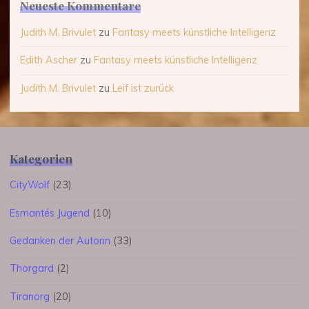
Neueste Kommentare
Judith M. Brivulet
zu
Fantasy meets künstliche Intelligenz
Edith Ascher
zu
Fantasy meets künstliche Intelligenz
Judith M. Brivulet
zu
Leif ist zurück
Kategorien
CityWolf
(23)
Esmantés Jugend
(10)
Gedanken der Autorin
(33)
Thorgard
(2)
Tiranorg
(20)