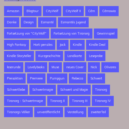
Amazon
Blogtour
CityWolf
CityWolf II
Cérn
Cérnowia
Danke
Design
Esmanté
Esmantés Jugend
Fortsetzung von "CityWolf"
Fortsetzung von Tiranorg
Gewinnspiel
High Fantasy
Horti pensiles
Jack
Kindle
Kindle Deal
Kindle Storyteller
Kurzgeschichte
Landkarte
Leseprobe
leserunde
Lovelybooks
Muse
neues Cover
Nick
Olivares
Preisaktion
Premiere
Pumpgun
Rebecca
Schwert
Schwertliebe
Schwertmagie
Schwert und Magie
Tiranorg
Tiranorg - Schwertmagie
Tiranorg II
Tiranorg III
Tiranorg IV
Tiranorgs Völker
unveröffentlicht
Vorstellung
zweiterTeil