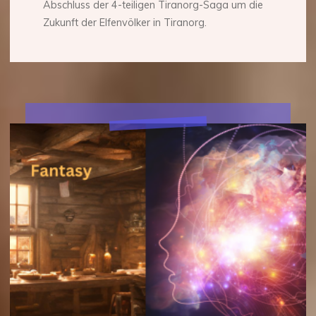
Abschluss der 4-teiligen Tiranorg-Saga um die
Zukunft der Elfenvölker in Tiranorg.
Fantasy
meets
künstliche
Intelligenz