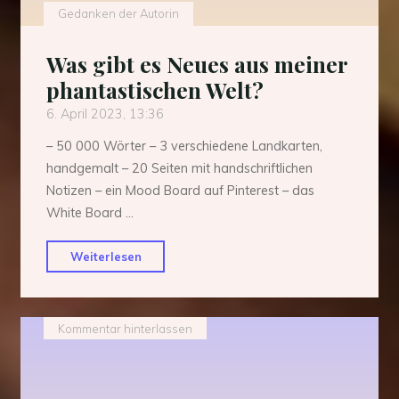
Gedanken der Autorin
Was gibt es Neues aus meiner
phantastischen Welt?
6. April 2023, 13:36
– 50 000 Wörter – 3 verschiedene Landkarten,
handgemalt – 20 Seiten mit handschriftlichen
Notizen – ein Mood Board auf Pinterest – das
White Board …
"Was
Weiterlesen
gibt
es
Neues
Kommentar hinterlassen
aus
meiner
phantastischen