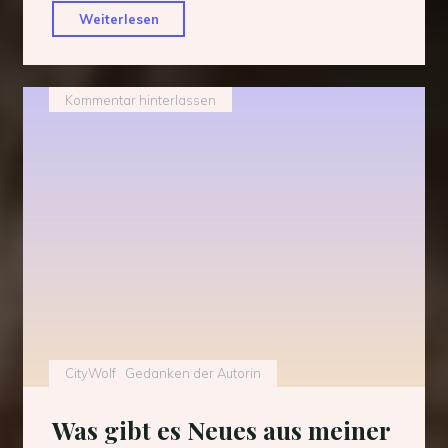
"Unterstützung
Weiterlesen
aus
der
anderen
Kommentar hinterlassen
Welt"
CityWolf
Gedanken der Autorin
Was gibt es Neues aus meiner