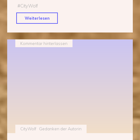
#
CityWolf
"Heimatlos"
Weiterlesen
Kommentar hinterlassen
CityWolf
Gedanken der Autorin