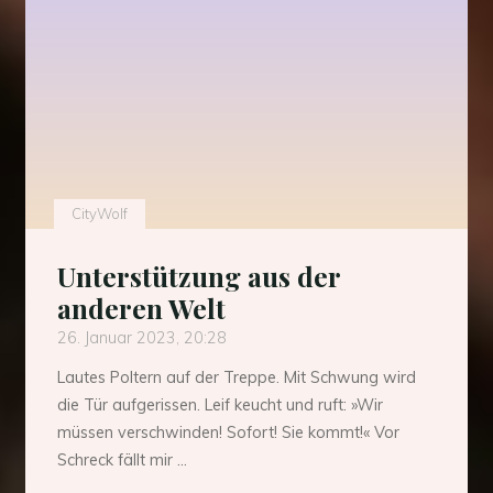
Welt?"
CityWolf
Unterstützung aus der
anderen Welt
26. Januar 2023, 20:28
Lautes Poltern auf der Treppe. Mit Schwung wird
die Tür aufgerissen. Leif keucht und ruft: »Wir
müssen verschwinden! Sofort! Sie kommt!« Vor
Schreck fällt mir …