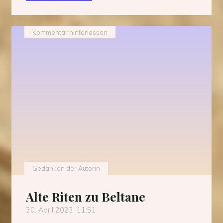
im
neuen
Gewand"
Kommentar hinterlassen
Gedanken der Autorin
Alte Riten zu Beltane
30. April 2023, 11:51