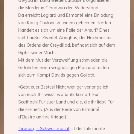
Gwydd ihr Land wiederaufbauen, organisieren
die Marder in Cérnowia den Widerstand.
Da erreicht Loglard und Esmanté eine Einladung
von König Chulann zu einem geheimen Treffen.
Handelt es sich um eine Falle der Arsuri? Eines
steht außer Zweifel. Aonghas, der Hochmeister
des Ordens der Creydillad, befindet sich auf dem
Gipfel seiner Macht.
Mit dem Mut der Verzweiflung schmieden die
Gefährten einen waghalsigen Plan und rüsten
sich zum Kampf Davids gegen Goliath.
»Gebt euer Bestes! Nicht weniger verlange ich
von euch. Ihr wisst, wofür ihr kämpft. Für
Scathach! Für euer Land und die, die ihr liebt! Für
die Freiheit!« (Aus der Rede von Esmanté
d’Elestre an ihre Krieger)
Tiranorg – Schwertmacht
ist der fulminante