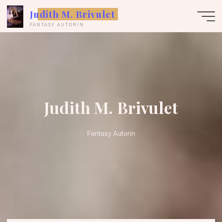
Zum
Judith M. Brivulet
Inhalt
FANTASY AUTORIN
springen
Judith M. Brivulet
Fantasy Autorin