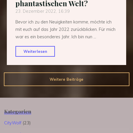
phantastischen Welt?
23. Dezember 2022, 16:39
Bevor ich zu den Neuigkeiten komme, möchte ich
mit euch auf das Jahr 2022 zurückblicken. Für mich
war es ein besonderes Jahr. Ich bin nun …
"Was
Weiterlesen
gibt
es
Neues
Weitere Beiträge
aus
meiner
phantastischen
Welt?"
Kategorien
CityWolf
(23)