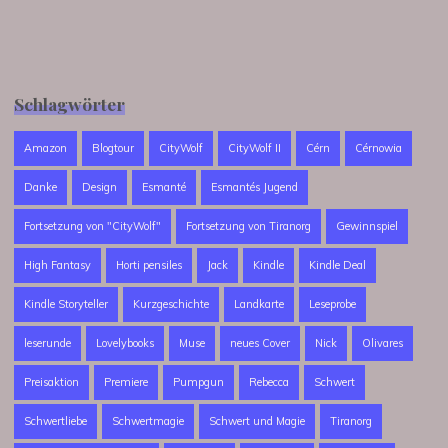
Schlagwörter
Amazon
Blogtour
CityWolf
CityWolf II
Cérn
Cérnowia
Danke
Design
Esmanté
Esmantés Jugend
Fortsetzung von "CityWolf"
Fortsetzung von Tiranorg
Gewinnspiel
High Fantasy
Horti pensiles
Jack
Kindle
Kindle Deal
Kindle Storyteller
Kurzgeschichte
Landkarte
Leseprobe
leserunde
Lovelybooks
Muse
neues Cover
Nick
Olivares
Preisaktion
Premiere
Pumpgun
Rebecca
Schwert
Schwertliebe
Schwertmagie
Schwert und Magie
Tiranorg