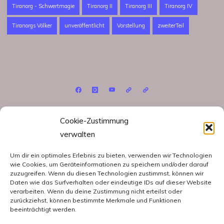
Tiranorg - Schwertmagie
Tiranorg II
Tiranorg III
Tiranorg IV
Tiranorgs Völker
unveröffentlicht
Vorstellung
zweiterTeil
©2026 Judith M. Brivulet
Cookie-Zustimmung
verwalten
Um dir ein optimales Erlebnis zu bieten, verwenden wir Technologien
wie Cookies, um Geräteinformationen zu speichern und/oder darauf
zuzugreifen. Wenn du diesen Technologien zustimmst, können wir
Datenschutzerklärung
Daten wie das Surfverhalten oder eindeutige IDs auf dieser Website
verarbeiten. Wenn du deine Zustimmung nicht erteilst oder
Cookie-Richtlinie (EU)
zurückziehst, können bestimmte Merkmale und Funktionen
beeinträchtigt werden.
Impressum