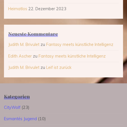
Heimatlos
22. Dezember 2023
Neueste Kommentare
Judith M. Brivulet
zu
Fantasy meets künstliche Intelligenz
Edith Ascher
zu
Fantasy meets künstliche Intelligenz
Judith M. Brivulet
zu
Leif ist zurück
Kategorien
CityWolf
(23)
Esmantés Jugend
(10)