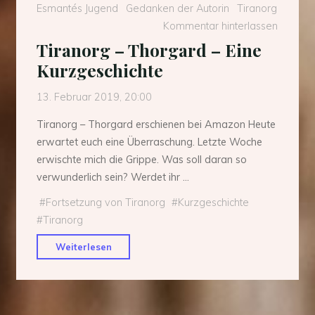
Esmantés Jugend
Gedanken der Autorin
Tiranorg
Kommentar hinterlassen
Tiranorg – Thorgard – Eine
Kurzgeschichte
13. Februar 2019, 20:00
Tiranorg – Thorgard erschienen bei Amazon Heute
erwartet euch eine Überraschung. Letzte Woche
erwischte mich die Grippe. Was soll daran so
verwunderlich sein? Werdet ihr …
#
Fortsetzung von Tiranorg
#
Kurzgeschichte
#
Tiranorg
"Tiranorg
Weiterlesen
–
Thorgard
–