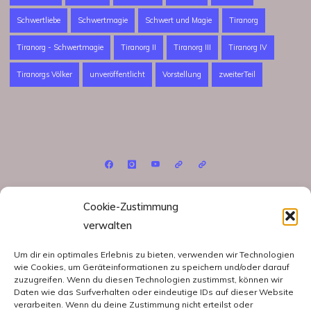
Schwertliebe
Schwertmagie
Schwert und Magie
Tiranorg
Tiranorg - Schwertmagie
Tiranorg II
Tiranorg III
Tiranorg IV
Tiranorgs Völker
unveröffentlicht
Vorstellung
zweiterTeil
©2026 Judith M. Brivulet
Cookie-Zustimmung
verwalten
Um dir ein optimales Erlebnis zu bieten, verwenden wir Technologien
wie Cookies, um Geräteinformationen zu speichern und/oder darauf
zuzugreifen. Wenn du diesen Technologien zustimmst, können wir
Datenschutzerklärung
Daten wie das Surfverhalten oder eindeutige IDs auf dieser Website
verarbeiten. Wenn du deine Zustimmung nicht erteilst oder