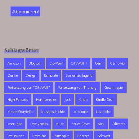
Schlagwörter
Amazon
Blogtour
CityWolf
CityWolf II
Cérn
Cérnowia
Danke
Design
Esmanté
Esmantés Jugend
Fortsetzung von "CityWolf"
Fortsetzung von Tiranorg
Gewinnspiel
High Fantasy
Horti pensiles
Jack
Kindle
Kindle Deal
Kindle Storyteller
Kurzgeschichte
Landkarte
Leseprobe
leserunde
Lovelybooks
Muse
neues Cover
Nick
Olivares
Preisaktion
Premiere
Pumpgun
Rebecca
Schwert