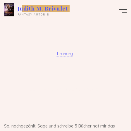
Zum
Judith M. Brivulet
Inhalt
FANTASY AUTORIN
springen
Tiranorg
Fortsetzung von
„Tiranorg“
18. JANUAR 2016, 19:42
So, nachgezählt: Sage und schreibe 5 Bücher hat mir das