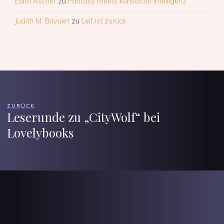
Edith Ascher
zu
Fantasy meets künstliche Intelligenz
Judith M. Brivulet
zu
Leif ist zurück
ZURÜCK
Leserunde zu „CityWolf“ bei
Lovelybooks