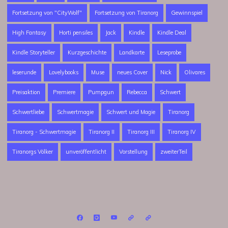
Fortsetzung von "CityWolf"
Fortsetzung von Tiranorg
Gewinnspiel
High Fantasy
Horti pensiles
Jack
Kindle
Kindle Deal
Kindle Storyteller
Kurzgeschichte
Landkarte
Leseprobe
leserunde
Lovelybooks
Muse
neues Cover
Nick
Olivares
Preisaktion
Premiere
Pumpgun
Rebecca
Schwert
Schwertliebe
Schwertmagie
Schwert und Magie
Tiranorg
Tiranorg - Schwertmagie
Tiranorg II
Tiranorg III
Tiranorg IV
Tiranorgs Völker
unveröffentlicht
Vorstellung
zweiterTeil