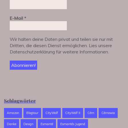
E-Mail
*
Wir halten deine Daten privat und teilen sie nur mit
Dritten, die diesen Dienst ermöglichen. Lies unsere
Datenschutzerklärung für weitere Informationen.
Schlagwörter
Amazon
Blogtour
CityWolf
CityWolf II
Cérn
Cérnowia
Danke
Design
Esmanté
Esmantés Jugend