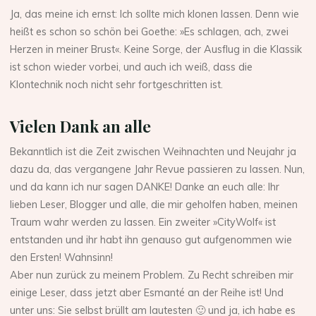
Ja, das meine ich ernst: Ich sollte mich klonen lassen. Denn wie
heißt es schon so schön bei Goethe: »Es schlagen, ach, zwei
Herzen in meiner Brust«. Keine Sorge, der Ausflug in die Klassik
ist schon wieder vorbei, und auch ich weiß, dass die
Klontechnik noch nicht sehr fortgeschritten ist.
Vielen Dank an alle
Bekanntlich ist die Zeit zwischen Weihnachten und Neujahr ja
dazu da, das vergangene Jahr Revue passieren zu lassen. Nun,
und da kann ich nur sagen DANKE! Danke an euch alle: Ihr
lieben Leser, Blogger und alle, die mir geholfen haben, meinen
Traum wahr werden zu lassen. Ein zweiter »CityWolf« ist
entstanden und ihr habt ihn genauso gut aufgenommen wie
den Ersten! Wahnsinn!
Aber nun zurück zu meinem Problem. Zu Recht schreiben mir
einige Leser, dass jetzt aber Esmanté an der Reihe ist! Und
unter uns: Sie selbst brüllt am lautesten 🙂 und ja, ich habe es