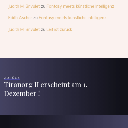
Judith M. Brivulet
zu
Fantasy meets künstliche Intelligenz
Edith Ascher
zu
Fantasy meets künstliche Intelligenz
Judith M. Brivulet
zu
Leif ist zurück
ZURÜCK
Tiranorg II erscheint am 1.
Dezember !