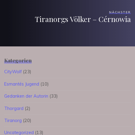
NÄCHSTER
Tiranorgs Völker – Cérnowia
Kategorien
CityWolf
(23)
Esmantés Jugend
(10)
Gedanken der Autorin
(33)
Thorgard
(2)
Tiranorg
(20)
Uncategorized
(13)