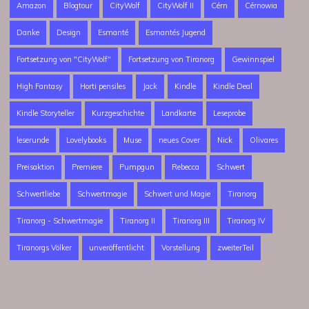
Amazon
Blogtour
CityWolf
CityWolf II
Cérn
Cérnowia
Danke
Design
Esmanté
Esmantés Jugend
Fortsetzung von "CityWolf"
Fortsetzung von Tiranorg
Gewinnspiel
High Fantasy
Horti pensiles
Jack
Kindle
Kindle Deal
Kindle Storyteller
Kurzgeschichte
Landkarte
Leseprobe
leserunde
Lovelybooks
Muse
neues Cover
Nick
Olivares
Preisaktion
Premiere
Pumpgun
Rebecca
Schwert
Schwertliebe
Schwertmagie
Schwert und Magie
Tiranorg
Tiranorg - Schwertmagie
Tiranorg II
Tiranorg III
Tiranorg IV
Tiranorgs Völker
unveröffentlicht
Vorstellung
zweiterTeil