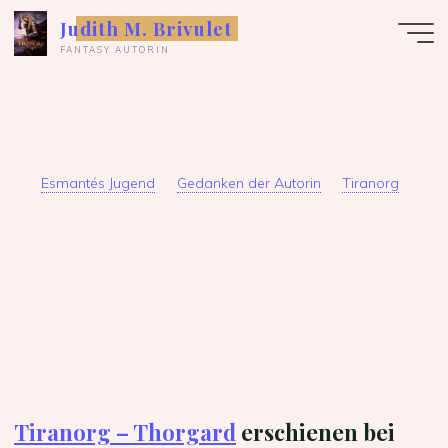
Zum
Judith M. Brivulet
Inhalt
FANTASY AUTORIN
springen
Esmantés Jugend
Gedanken der Autorin
Tiranorg
Tiranorg – Thorgard –
Eine Kurzgeschichte
13. FEBRUAR 2019, 20:00
Tiranorg – Thorgard
erschienen bei