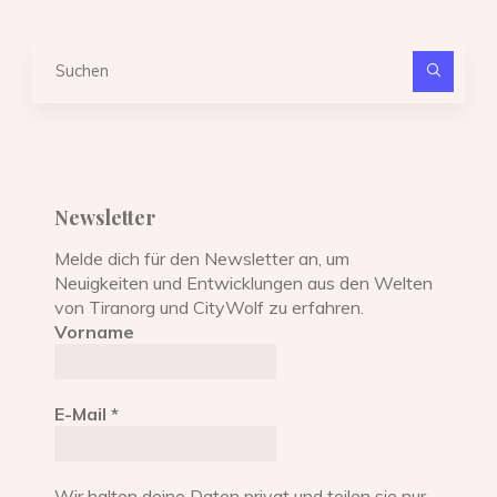
Suc
nach
Newsletter
Melde dich für den Newsletter an, um
Neuigkeiten und Entwicklungen aus den Welten
von Tiranorg und CityWolf zu erfahren.
Vorname
E-Mail
*
Wir halten deine Daten privat und teilen sie nur