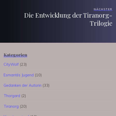
NÄCHSTER
Die Entwicklung der Tiranorg-
Trilogie
Kategorien
CityWolf
(23)
Esmantés Jugend
(10)
Gedanken der Autorin
(33)
Thorgard
(2)
Tiranorg
(20)