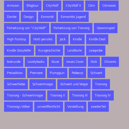
Amazon
Blogtour
CityWolf
CityWolf II
Cérn
Cérnowia
Danke
Design
Esmanté
Esmantés Jugend
Fortsetzung von "CityWolf"
Fortsetzung von Tiranorg
Gewinnspiel
High Fantasy
Horti pensiles
Jack
Kindle
Kindle Deal
Kindle Storyteller
Kurzgeschichte
Landkarte
Leseprobe
leserunde
Lovelybooks
Muse
neues Cover
Nick
Olivares
Preisaktion
Premiere
Pumpgun
Rebecca
Schwert
Schwertliebe
Schwertmagie
Schwert und Magie
Tiranorg
Tiranorg - Schwertmagie
Tiranorg II
Tiranorg III
Tiranorg IV
Tiranorgs Völker
unveröffentlicht
Vorstellung
zweiterTeil